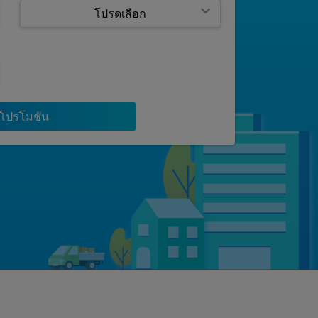
าโปรโมชัน