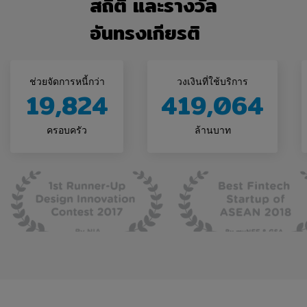
สถิติ และรางวัล
กำหนดและเงื่อนไขฯ เหล่านี้ (3) การที่ท่านละเมิดสิทธิใน
ทรัพย์สินทางปัญญาใดๆ ซึ่งรวมถึง ไอพีของเว็บไซต์ หรือ
อันทรงเกียรติ
(4) สิทธิเรียกร้องจากบุคคลภายนอกต่อบริษัท ที่เกิดขึ้น
จากหรือเกี่ยวกับเหตุการณ์ดังกล่าวข้างต้นตาม (1) (2)
หรือ (3)
ช่วยจัดการหนี้กว่า
วงเงินที่ใช้บริการ
ข้อ 9 สิ่งอื่นๆ ที่ควรทราบ
19,824
419,064
บริษัทสงวนสิทธิที่จะบอกเลิก ระงับหรือยุติการที่ท่านใช้
และเข้าถึงเว็บไซต์ของบริษัท และบริษัทมีสิทธิที่จะยกเลิก
ครอบครัว
ล้านบาท
บัญชีของท่านได้ทุกเวลา โดยไม่ได้ต้องให้คำบอกกล่าว
ล่วงหน้าและโดยไม่ต้องให้เหตุผลใดๆ
หากบริษัทไม่ได้ใช้หรือบังคับใช้สิทธิของบริษัทตามข้อ
กำหนดและเงื่อนไขฯ เหล่านี้ จะไม่ถือหรือตีความว่า
เป็นการสละสิทธิดังกล่าว บริษัทจะยังคงมีสิทธิที่จะใช้หรือ
บังคับใช้สิทธิดังกล่าวได้ในอนาคตไม่ว่าในเวลาใดๆ ใน
กรณีที่บทบัญญัติใดๆ ของข้อกำหนดและเงื่อนไขฯ เหล่านี้
ไม่อาจบังคับได้ ไม่มีผล เป็นโมฆะ นำมาบังคับใช้มิได้ หรือ
ด้วยประการอื่นใดไม่สมบูรณ์ในเขตอำนาจใดๆ บทบัญญัติ
ดังกล่าวจะถือว่าได้รับการแทนที่โดยบทบัญญัติที่สมบูรณ์