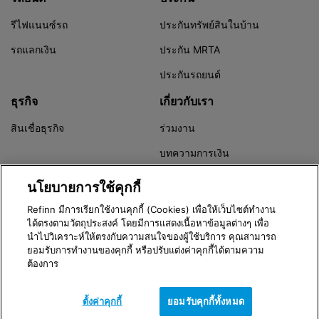
รีไฟแนนซ์รถ
ประกันทรัพย์สินในบ้าน
รถแลกเงิน
ประกัน MRTA
ประกันรถยนต์
ธุรกิจ
เกี่ยวกับเรา
สินเชื่อธุรกิจ
ร่วมงาน
บทความการเงิน
Refinn Alert
นโยบายการใช้คุกกี้
Refinn มีการเรียกใช้งานคุกกี้ (Cookies) เพื่อให้เว็บไซต์ทำงาน
ได้ตรงตามวัตถุประสงค์ โดยมีการแสดงเนื้อหาข้อมูลต่างๆ เพื่อ
นำไปวิเคราะห์ให้ตรงกับความสนใจของผู้ใช้บริการ คุณสามารถ
Version 3.8.0
ยอมรับการทำงานของคุกกี้ หรือปรับแต่งค่าคุกกี้ได้ตามความ
© 2016 - 2026 Refinn | Xponential Enterprise Co,. Ltd.
ต้องการ
Call Center
02-079-5119
ตั้งค่าคุกกี้
ยอมรับคุกกี้ทั้งหมด
วัน และเวลาทำการ