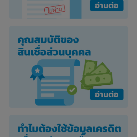
เว็บไซต์ของบริษัทและข้อมูลและเนื้อหาทั้งปวงที่แสดงอยู่
ในเว็บไซต์ของบริษัท ซึ่งรวมถึงรูปภาพทั้งหมด ข้อความ
สัญลักษณ์ ตราสัญลักษณ์ แบบ เครื่องหมายการค้า ภาพ
กราฟฟิก ไฟล์ ยกเว้นข้อมูลในเว็บไซต์ของบริษัทที่มีผู้ให้
บริการหรือบุคคลภายนอกที่เกี่ยวข้องอื่นๆ ที่บริษัททำงาน
ร่วมด้วยเป็นเจ้าของหรือได้รับอนุญาต (รวมกันเรียกว่า
"ทรัพย์สินทางปัญญาของเว็บไซต์")
ยกเว้นการที่ท่านใช้เว็บไซต์และบริการของบริษัทเพื่อ
วัตถุประสงค์ส่วนบุคคลที่ได้รับอนุญาตตามข้อกำหนดและ
เงื่อนไขฯ เหล่านี้ ท่านจะไม่ใช้ ทำสำเนา ส่ง ทำดีพ-ลิงค์
(deep-link) ทำไฮเปอร์ลิงค์สเครป (hyper-link scrape)
ดาวน์โหลด แสดง ทำจำลอง ขาย ค้าขาย ทำการตลาด ใช้
ประโยชน์ หาประโยชน์ ตีพิมพ์ เผยแพร่ แพร่ภาพแพร่เสียง
หรือทำซ้ำซึ่งทรัพย์สินทางปัญญาของเว็บไซต์หรือส่วนใดๆ
ของทรัพย์สินทางปัญญาดังกล่าว เว้นเสียแต่ว่า ท่านได้รับ
การอนุมัติล่วงหน้าเป็นลายลักษณ์อักษรจากบริษัท ผู้ให้
บริการที่เกี่ยวข้อง หรือบุคคลภายนอกที่เกี่ยวข้องอื่นๆ ที่
บริษัททำงานด้วย แล้วแต่กรณี ท่านสามารถติดต่อบริษัทได้
ข้อ 6 ข้อความปฏิเสธการรับรองและการรับ