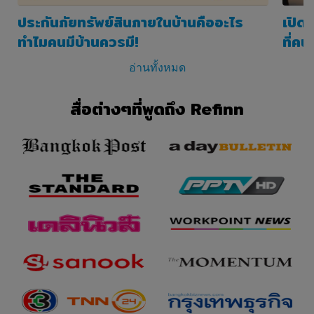
มอบให้เป็นความจริง ทันสมัย ถูกต้องและ
สมบูรณ์
ประกันภัยทรัพย์สินภายในบ้านคืออะไร
เปิด
ค.ท่านต้องรับผิดชอบต่อการปรับปรุงข้อมูล
ทำไมคนมีบ้านควรมี!
ที่คน
ส่วนบุคคลของท่านให้เป็นปัจจุบันและถูกต้อง
อยู่ตลอดเวลา
อ่านทั้งหมด
ง.ท่านต้องรับผิดชอบในการปกป้องความ
ปลอดภัยของบัญชีของท่าน (ชื่อผู้ใช้และรหัส
สื่อต่างๆที่พูดถึง Refinn
ผ่าน) และท่านจะไม่แบ่งปัน รายละเอียดของ
บัญชีของท่านกับบุคคลอื่น
จ.ท่านจะต้องงดเว้นจากการใช้เว็บไซต์ของ
บริษัทหรือบริการของบริษัทเพื่อวัตถุประสงค์ที่
ผิดกฎหมายหรือไม่ชอบ ด้วยกฎหมาย
ฉ.ท่านจะไม่ละเมิดมาตรการทางเทคโนโลยีที่
มีอยู่ในเว็บไซต์ของบริษัท หรือ เลี่ยง หลีกเลี่ยง
หลบ ลบ ทำให้ใช้การไม่ได้ แก้การกวนสัญญา
ถอดรหัส หรือด้วยประการอื่นใดทำให้มาตร
การใดๆ ที่บริษัทติดตั้งหรือใช้เพื่อป้องกัน หรือ
จำกัดการเข้าถึง (ส่วนหนึ่งส่วนใด) ของ
เว็บไซต์ของบริษัท ไอพีของเว็บไซต์ (ตามที่
นิยามไว้ท้ายนี้ในข้อ 14 ของข้อกำหนดและ
เงื่อนไขฯ เหล่านี้) หรือเนื้อหา เกิดความเสีย