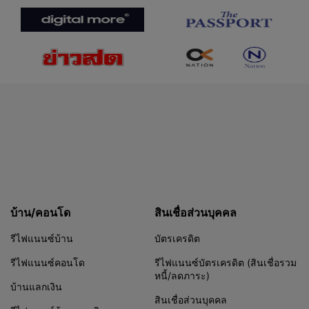
เจาะจงคือ บริษัทเป็นเจ้าของเว็บไซต์ของบริษัท
และข้อมูลและเนื้อหาทั้งปวงที่แสดงอยู่ใน
เว็บไซต์ของบริษัท ซึ่งรวมถึงรูปภาพทั้งหมด
ข้อความ สัญลักษณ์ ตราสัญลักษณ์ แบบ
เครื่องหมายการค้า ภาพกราฟฟิก ไฟล์ ยกเว้น
ข้อมูลในเว็บไซต์ของบริษัทที่มีผู้ให้บริการหรือ
บุคคลภายนอกที่เกี่ยวข้องอื่นๆ ที่บริษัททำงาน
ร่วมด้วยเป็นเจ้าของหรือได้รับอนุญาต (รวมกัน
เรียกว่า "ทรัพย์สินทางปัญญาของเว็บไซต์")
ยกเว้นการที่ท่านใช้เว็บไซต์และบริการของ
บริษัทเพื่อวัตถุประสงค์ส่วนบุคคลที่ได้รับ
อนุญาตตามข้อกำหนดและเงื่อนไขฯ เหล่านี้
ท่านจะไม่ใช้ ทำสำเนา ส่ง ทำดีพ-ลิงค์ (deep-
บ้าน/คอนโด
สินเชื่อส่วนบุคคล
link) ทำไฮเปอร์ลิงค์สเครป (hyper-link
scrape) ดาวน์โหลด แสดง ทำจำลอง ขาย
รีไฟแนนซ์บ้าน
บัตรเครดิต
ค้าขาย ทำการตลาด ใช้ประโยชน์ หา
รีไฟแนนซ์คอนโด
รีไฟแนนซ์บัตรเครดิต (สินเชื่อรวม
ประโยชน์ ตีพิมพ์ เผยแพร่ แพร่ภาพแพร่เสียง
หนี้/ลดภาระ)
หรือทำซ้ำซึ่งทรัพย์สินทางปัญญาของเว็บไซต์
บ้านแลกเงิน
หรือส่วนใดๆ ของทรัพย์สินทางปัญญาดังกล่าว
สินเชื่อส่วนบุคคล