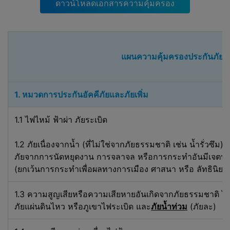
จากการรีไฟแนนซ์ ระบบจะแสดงยอดเงินที่
ดาวน์โหลดเอกสารความคุ้มครอง
ประหยัดได้โดยคำนวณจากค่าเฉลี่ยของ
ดอกเบี้ยของธนาคารและสถาบันการเงิน ณ
ปัจจุบัน ซึ่งเป็นการคำนวณโดยประมาณ
เท่านั้น ทางบริษัทขอปฏิเสธความรับผิดชอบใน
แผนความคุ้มครองประกันภัยทร
กรณีที่มีการพบว่าสิ่งที่คำนวณมีข้อผิดพลาด
ข้อ 3 Refinn และผู้ให้บริการเชื่อม
ต่อกันโดยวิธีใด
1. หมวดการประกันอัคคีภัยและภัยเพิ่ม
เว็บไซต์ของบริษัทและบริการที่บริษัทให้บริการ
ทางเว็บไซต์ของบริษัทไม่มีการเรียกเก็บค่าใช้
1.1 ไฟไหม้ ฟ้าผ่า ภัยระเบิด
จ่ายใดๆ จากท่าน บริษัทมีรายได้ส่วนใหญ่จาก
ค่าธรรมเนียมที่ได้รับจากผู้ให้บริการเมื่อผู้เข้า
1.2 ภัยเนื่องจากน้ำ (ที่ไม่ใช่จากภัยธรรมชาติ เช่น น้ำรั่
ชมถูกนำไปสู่เว็บไซต์ของผู้ให้บริการ
ภัยจากการนัดหยุดงาน การจลาจล หรือการกระทำอันมีเจตนา
(ยกเว้นการกระทำเพื่อผลทางการเมือง ศาสนา หรือ ลัทธินิยม
บริษัทไม่ได้เป็นเจ้าของหรือควบคุมผู้ให้บริการ
รายใดๆ ผลิตภัณฑ์หรือบริการของผู้ให้บริการ
1.3 ความสูญเสียหรือความเสียหายอันเกิดจากภัยธรรมชาติ ได้แ
ที่แสดงอยู่ในเว็บไซต์ของบริษัท และบริษัทไม่
ภัยแผ่นดินไหว หรือภูเขาไฟระเบิด และ
ภัยน้ำท่วม
(ภัยละ)
ได้เป็นเจ้าของ ควบคุมหรือดำเนินงานเว็บไซต์
ของผู้ให้บริการ บริษัทจัดให้มีลิงค์เชื่อมไปยัง