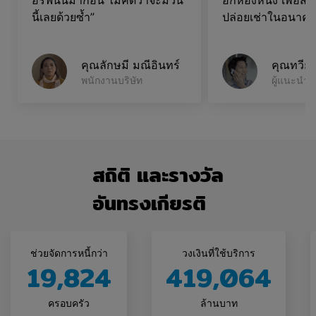
อรีฟินน์มาก่อน ไม่คิดว่าจะมีวัน
อีกห้องหนึ่ง เพื่อ
นี้เลยด้วยซ้ำ”
ปล่อยเช่าในอนาคต
คุณลักษมี มณีอินทร์
คุณทวียุท
พนักงานบริษัท
ผู้แนะนำก
สถิติ และรางวัล
อันทรงเกียรติ
ช่วยจัดการหนี้กว่า
วงเงินที่ใช้บริการ
19,824
419,064
ครอบครัว
ล้านบาท