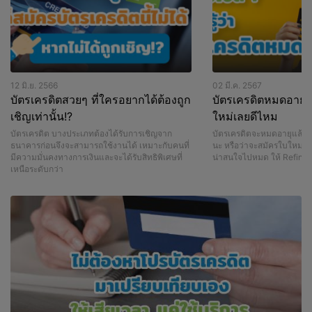
12 มิ.ย. 2566
02 มี.ค. 2567
บัตรเครดิตสวยๆ ที่ใครอยากได้ต้องถูก
บัตรเครดิตหมดอายุ 
เชิญเท่านั้น!?
ใหม่เลยดีไหม
บัตรเครดิต บางประเภทต้องได้รับการเชิญจาก
บัตรเครดิตจะหมดอายุแล้วท
ธนาคารก่อนจึงจะสามารถใช้งานได้ เหมาะกับคนที่
นะ หรือว่าจะสมัครใบใหม่ไป
มีความมั่นคงทางการเงินและจะได้รับสิทธิพิเศษที่
น่าสนใจไปหมด ให้ Refinn 
เหนือระดับกว่า