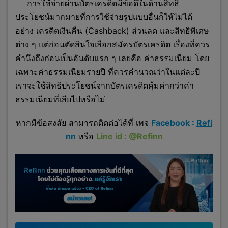
การใช้จ่ายผ่านบัตรเครดิตมีข้อดีในด้านสิทธิ
ประโยชน์มากมายที่การใช้จ่ายรูปแบบอื่นก็ให้ไม่ได้
อย่าง เครดิตเงินคืน (Cashback) ส่วนลด และสิทธิพิเศษ
ต่าง ๆ แต่ก่อนตัดสินใจเลือกสมัครบัตรเครดิต เรื่องที่ควร
คำนึงถึงก่อนเป็นอันดับแรก ๆ เลยคือ ค่าธรรมเนียม โดย
เฉพาะค่าธรรมเนียมรายปี ที่ควรคำนวณว่าในแต่ละปี
เราจะใช้สิทธิประโยชน์จากบัตรเครดิตคุ้มค่ากว่าค่า
ธรรมเนียมที่เสียไปหรือไม่
หากมีข้อสงสัย สามารถติดต่อได้ที่ เพจ
Facebook :
Refi
nn
หรือ
Line id :
@Refinn