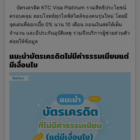
บัตรเครดิต KTC Visa Platinum รวมสิทธิประโยชน์
ครอบคลุม ตอบโจทย์ทุกไลฟ์สไตล์ของคนรุ่นใหม่ โดยมี
จุดเด่นที่ดอกเบี้ย 0% นาน 10 เดือน ถอนเงินสดได้เต็ม
จำนวน และมีประกันอุบัติเหตุ รวมถึงบริการผู้ช่วยส่วนตัว
ค่อยให้ข้อมูล
แนะนำบัตรเครดิตไม่มีค่าธรรมเนียมแต่
มีเงื่อนไข