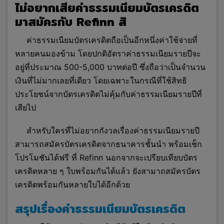
ไม่อยากเสียค่าธรรมเนียมบัตรเครดิต
มาสมัครกับ Refinn สิ
ค่าธรรมเนียมบัตรเครดิตถือเป็นอีกหนึ่งค่าใช้จ่ายที่
หลายคนมองข้าม โดยปกติอัตราค่า
ธรรมเนียมรายปีจะ
อยู่ที่ประมาณ 500-5,000 บาทต่อปี ซึ่งถือว่าเป็นจำนวน
เงินที่ไม่มากเลยที่เดียว โดยเฉพาะในกรณีที่ใช้สิทธิ
ประโยชน์จากบัตรเครดิตไม่คุ้มกับค่าธรรมเนียมรายปีที่
เสียไป
สำหรับใครที่ไม่อยากกังวลเรื่องค่าธรรมเนียมรายปี
สามารถสมัครบัตรเครดิตจากธนาคารชั้นนำ พร้อมเช็ก
โปรโมชันได้ฟรี ที่ Refinn นอกจากจะเปรียบเทียบบัตร
เครดิตหลาย ๆ ใบพร้อมกันได้แล้ว ยังสามาถสมัครบัตร
เครดิตพร้อมกันหลายใบได้อีกด้วย
สรุปเรื่องค่าธรรมเนียมบัตรเครดิต