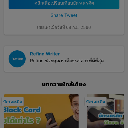
คลิกเพื่อเปรียบเทียบบัตรเครดิต
Share
Tweet
เผยแพร่เมื่อวันที่ 08 ก.ย. 2566
Refinn Writer
Refinn ช่วยคุณหาดีลธนาคารที่ดีที่สุด
บทความใกล้เคียง
บัตรเครดิต
บัตรเครดิต