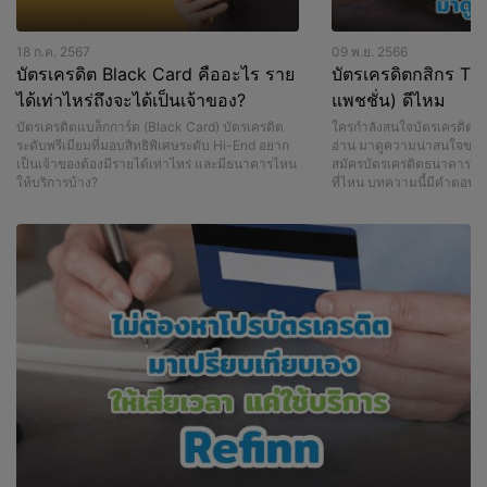
18 ก.ค. 2567
09 พ.ย. 2566
บัตรเครดิต Black Card คืออะไร ราย
บัตรเครดิตกสิกร Th
ได้เท่าไหร่ถึงจะได้เป็นเจ้าของ?
แพชชั่น) ดีไหม
บัตรเครดิตแบล็กการ์ด (Black Card) บัตรเครดิต
ใครกำลังสนใจบัตรเครดิตอย
ระดับพรีเมียมที่มอบสิทธิพิเศษระดับ Hi-End อยาก
อ่าน มาดูความน่าสนใจของบั
เป็นเจ้าของต้องมีรายได้เท่าไหร่ และมีธนาคารไหน
สมัครบัตรเครดิตธนาคารต่า
ให้บริการบ้าง?
ที่ไหน บทความนี้มีคำตอบ