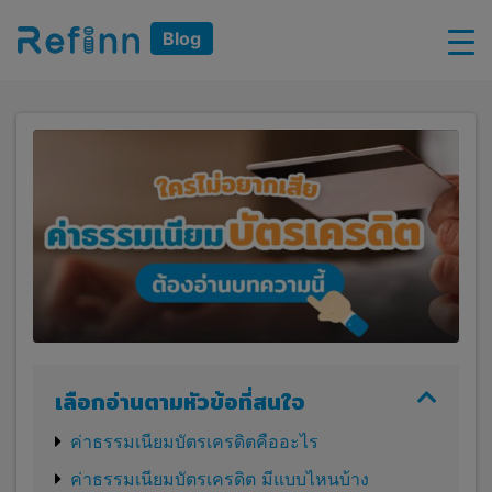
Blog
เลือกอ่านตามหัวข้อที่สนใจ
ค่าธรรมเนียมบัตรเครดิตคืออะไร
ค่าธรรมเนียมบัตรเครดิต มีแบบไหนบ้าง