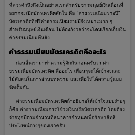
ที่ควรคำนึงถึงเป็นอย่างแรกสำหรับชาวมนุษย์เงินเดือนที่
อยากจะเปิดบัตรเครดิตสักใบ คือ “ค่าธรรมเนียมรายปี”
บัตรเครดิตที่ฟรีค่าธรรมเนียมรายปีจึงเหมาะมาก ๆ
สำหรับมนุษย์เงินเดือน ไม่ต้องกังวลว่าจะโดนเรียกเก็บเงิน
ค่าธรรมเนียมทีหลัง
ค่าธรรมเนียมบัตรเครดิตคืออะไร
ก่อนอื่นเรามาทำความรู้จักกันก่อนครับว่า ค่า
ธรรมเนียมบัตรเครดิต คืออะไร เพื่อนๆจะได้เข้าจะและ
ไม้สับสนในการอ่านบทความ และเพื่อให้ได้ความรู้แบบ
จัดเต็มกัน
ค่าธรรมเนียมบัตรเครดิตถ้าอธิบายให้เข้าใจแบบง่ายๆ
ก็คือ ค่าธรรมเนียมการใช้วงเงินหรือบัตรเครดิต โดยต้อง
จ่ายทุกปีตามจำนวนที่ธนาคารกำหนดเพื่อรักษาสิทธิ
ประโยชน์ต่างๆของเราครับ