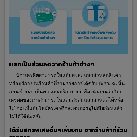
เเลกเป็นส่วนลดจากร้านค้าต่างๆ
บัตรเครดิตสามารถใช้แต้มสะสมแลกส่วนลดสินค้า
หรือบริการในร้านค้าที่ร่วมรายการได้ครับ เพราะฉะนั้น
ก่อนชำระค่าสินค่า และบริการ อย่าลืมเช็กก่อนว่าบัตร
เครดิตของเราสามารถใช้แต้มสะสมแลกส่วนลดได้หรือ
ไม่ ก่อนที่แต้มในบัตรเครดิตจะหมดอายุไปเสียก่อนแล้ว
ไม่ได้ใช้น่ะครับ
ได้รับสิทธิพิเศษอื่นๆเพิ่มเติม จากร้านค้าที่ร่วม