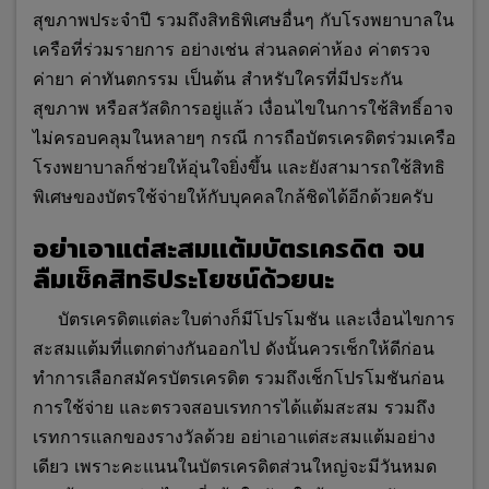
สุขภาพประจำปี รวมถึงสิทธิพิเศษอื่นๆ กับโรงพยาบาลใน
เครือที่ร่วมรายการ อย่างเช่น ส่วนลดค่าห้อง ค่าตรวจ
ค่ายา ค่าทันตกรรม เป็นต้น สำหรับใครที่มีประกัน
สุขภาพ หรือสวัสดิการอยู่แล้ว เงื่อนไขในการใช้สิทธิ์อาจ
ไม่ครอบคลุมในหลายๆ กรณี การถือบัตรเครดิตร่วมเครือ
โรงพยาบาลก็ช่วยให้อุ่นใจยิ่งขึ้น และยังสามารถใช้สิทธิ
พิเศษของบัตรใช้จ่ายให้กับบุคคลใกล้ชิดได้อีกด้วยครับ
อย่าเอาแต่สะสมเเต้มบัตรเครดิต จน
ลืมเช็คสิทธิประโยชน์ด้วยนะ
บัตรเครดิตแต่ละใบต่างก็มีโปรโมชัน และเงื่อนไขการ
สะสมแต้มที่แตกต่างกันออกไป ดังนั้นควรเช็กให้ดีก่อน
ทำการเลือกสมัครบัตรเครดิต รวมถึงเช็กโปรโมชันก่อน
การใช้จ่าย และตรวจสอบเรทการได้แต้มสะสม รวมถึง
เรทการแลกของรางวัลด้วย อย่าเอาแต่สะสมแต้มอย่าง
เดียว เพราะคะแนนในบัตรเครดิตส่วนใหญ่จะมีวันหมด