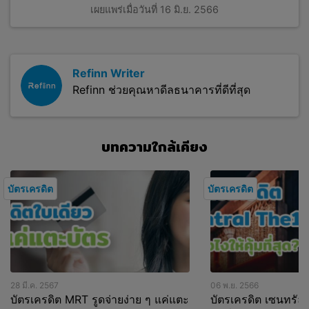
เผยแพร่เมื่อวันที่ 16 มิ.ย. 2566
Refinn Writer
Refinn ช่วยคุณหาดีลธนาคารที่ดีที่สุด
บทความใกล้เคียง
บัตรเครดิต
บัตรเครดิต
28 มี.ค. 2567
06 พ.ย. 2566
บัตรเครดิต MRT รูดจ่ายง่าย ๆ แค่แตะ
บัตรเครดิต เซนทรัล T