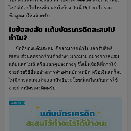
ไง? มีบัตรใบไหนที่น่าสนใจบ้าง วันนี้ Refinn ได้รวม
ข้อมูลมาให้แล้วครับ
ไขข้อสงสัย เเต้มบัตรเครดิตสะสมไป
ทำไม?
ข้อดีของแต้มสะสม คือสามารถนำไปแลกรับสิทธิ
พิเศษ ส่วนลดจากร้านค้าต่างๆ มากมาย อย่างการสะสม
แต้มแลกไมล์ หรือแลกคูปองต่างๆ ซึ่งเป็นข้อดีที่การใช้
จ่ายด้วยวิธีอื่นอย่างการจ่ายผ่านบัตรเดบิต หรือเงินสดก็จะ
ไม่มีการสะสมแต้มแลกสิทธิประโยชน์เหมือนกับการใช้
จ่ายผ่านบัตรเครดิตครับ