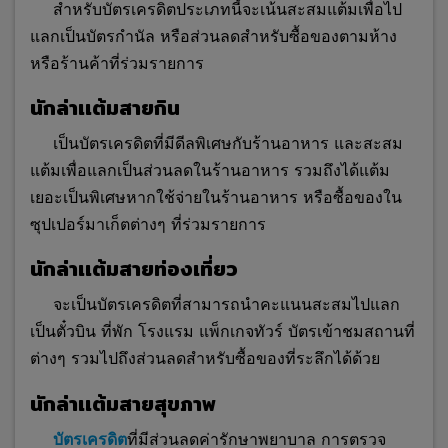
สำหรับบัตรเครดิตประเภทนี้จะเน้นสะสมแต้มเพื่อไป
แลกเป็นบัตรกำนัล หรือส่วนลดสำหรับซื้อของตามห้าง
หรือร้านค้าที่ร่วมรายการ
นักล่าเเต้มสายกิน
เป็นบัตรเครดิตที่มีดีลพิเศษกับร้านอาหาร และสะสม
แต้มเพื่อแลกเป็นส่วนลดในร้านอาหาร รวมถึงได้แต้ม
เยอะเป็นพิเศษหากใช้จ่ายในร้านอาหาร หรือซื้อของใน
ซุปเปอร์มาเก็ตต่างๆ ที่ร่วมรายการ
นักล่าเเต้มสายท่องเที่ยว
จะเป็นบัตรเครดิตที่สามารถนำคะแนนสะสมไปแลก
เป็นตั๋วบิน ที่พัก โรงแรม แพ็กเกจทัวร์ บัตรเข้าชมสถานที่
ต่างๆ รวมไปถึงส่วนลดสำหรับซื้อของที่ระลึกได้ด้วย
นักล่าเเต้มสายสุขภาพ
บัตรเครดิต
ที่มีส่วนลดค่ารักษาพยาบาล การตรวจ