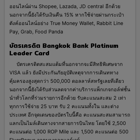
ออนไลน์ผ่าน Shopee, Lazada, JD central อีกด้วย
นอกจากนี้ยังได้รับเงินคืน 15% หากใช้จ่ายผ่านกระเป๋า
ตังค์ออนไลน์อย่าง True Money Wallet, Rabbit Line
Pay, Grab, Food Panda
บัตรเครดิต Bangkok Bank Platinum
Leader Card
บัตรเครดิตสะสมแต้มที่นอกจากจะมีสิทธิพิเศษจาก
VISA แล้ว ยังมีประกันภัยอุบัติเหตุจากการเดินททาง
คุ้มครองสูงสุดกว่า 500,000 ดอลลาห์สหรัฐเลยทีเดียว
นอกจากนี้ยังได้รับส่วนลดจากค่าบริการแพ็กเกจกอล์ฟชั้น
นำทั่วโลกที่ร่วมรายการอีกด้วย รับคะแนนสะสม 2 เท่า
ทุกการใช้จ่าย 25 บาท รับ 2 คะแนนทั้งใน และต่าง
ประเทศ อีกจุดเดนของบัตรใบนี้คือ คะแนนสะสมสามารถ
แลกเป็นไมล์เดินทางจากสายการบินไทย โดยใช้ 2,500
คะแนนต่อ 1,000 ROP Mile และ 1,500 คะแนนต่อ 500