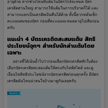
อายุด้วย หากช่วงไหนที่แต้มในบัตรใกล้จะหมด บัตร
เครดิตส่วนใหญ่ สามารถใช้แต้มในการบริจาคก็ได้ และ
สามารถแลกเป็นเครดิตเงินคืนได้ด้วย ทั้งนี้ควรหมั่นเช็ก
คะแนนสมของบัตร ก่อนที่คะแนนจะหมดอายุไปเสียก่อน
ครับ
เเนะนำ 4 บัตรเครดิตสะสมเเต้ม สิทธิ
ประโยชน์จุกๆ สำหรับนักล่าเเต้มโดย
เฉพาะ
อย่างที่ได้เน้นย้ำไปว่าก่อนเลือกบัตรเครดิตสักใบต้อง
เลือกบัตรเครดิตสะสมแต้มให้ตรงกับไลฟ์สไตล์ และดู
เงื่อนไขสิทธิประโยชน์จากบัตรเครดิตก่อนทุกครั้ง มีบัตร
เครดิตอันไหนน่าสนใจบ้างมาดูกันเลยครับ