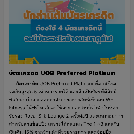
บัตรเครดิต
UOB Preferred Platinum
บัตรเครดิต
UOB Preferred Platinum ที่มาพร้อม
วงเงินสูงสุด 5 เท่าของรายได้ และถือเป็นบัตรที่มีสิทธิ
พิเศษเอาใจสายออกกำลังกายอย่างสิทธิ์เข้าเล่น WE
Fitness ได้ฟรีไม่เสียค่าใช้จ่าย และสิทธิ์เข้าพักในห้อง
รับรอง Royal Silk Lounge 2 ครั้งต่อปี และเหมาะมากๆ
สำหรับสายช้อปปิ้ง เพราะได้คะแนน The 1 x3 และรับ
เงินคืน 15% จากร้านค้าที่ร่วมรายการ และช้อปปิ้ง