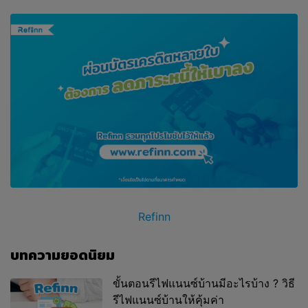
Refinn
บทความยอดนิยม
ขั้นตอนรีไฟแนนซ์บ้านมีอะไรบ้าง ? วิธี
รีไฟแนนซ์บ้านให้คุ้มค่า