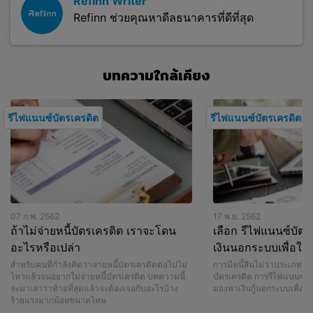
Refinn Writer
Refinn ช่วยคุณหาดีลธนาคารที่ดีที่สุด
บทความใกล้เคียง
รีไฟแนนซ์บัตรเครดิต
รีไฟแนนซ์บัตรเครดิต
07 ก.พ. 2562
17 พ.ย. 2562
ถ้าไม่จ่ายหนี้บัตรเครดิต เราจะโดน
เลือก รีไฟแนนซ์บัตรเค
อะไรหรือเปล่า
เงินนอกระบบเพื่อใช้ห
สำหรับคนที่กำลังคิดว่าจ่ายหนี้บัตรเครดิตต่อไปไม่
การมีหนี้สินไม่ว่าประเภทใ
ไหวแล้วจนอยากไม่จ่ายหนี้บัตรเครดิต บทความนี้
บัตรเครดิต การรีไฟแนนซ์บั
จะมาเล่าว่าท้ายที่สุดแล้วจะต้องเจอกับอะไรบ้าง
มองหาเงินกู้นอกระบบเพื่อใช
ร้ายแรงมากน้อยขนาดไหน