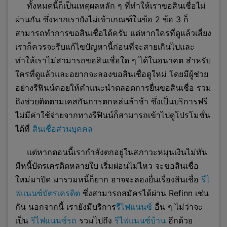
ทั้งหมดนี้ก็เป็นเหตุผลหลัก ๆ ที่ทำให้เราขอสินเชื่อไม่
ผ่านกัน ซึ่งห
ากเรายังไม่เข้าเกณฑ์ในข้อ 2 ข้อ 3 ก็
สามารถทำการขอสินเชื่อได้ครับ แต่หากใครที่ดูแล้วเสี่ยง
เราก็ควรจะรีบแก้ไขปัญหานี้ก่อนที่จะสายเกินไปและ
ทำให้เราไม่สามารถขอสินเชื่อใด ๆ ได้ในอนาคต สำหรับ
ใครที่ดูแล้วและอยากจะลองขอสินเชื่อดูใหม่ โดยมีผู้ช่วย
อย่างรีฟินน์คอยให้คำแนะนำตลอดการยื่นขอสินเชื่อ รวม
ถึงช่วยติดตามเคสกันการตกหล่นล้าช้า ซึ่งเป็นบริการฟรี
ไม่มีค่าใช้จ่ายจากทางรีฟินน์ก็สามารถเข้าไปดูโปรโมชั่น
ได้ที่
สินเชื่อส่วนบุคคล
แต่หากตอนนี้เรากำลังตกอยู่ในสภาวะหมุนเงินไม่ทัน
มีหนี้บัตรเครดิตหลายใบ เริ่มผ่อนไม่ไหว จะขอสินเชื่อ
ใหม่มาปิด มารวมหนี้ก็ยาก อาจจะลองยื่นเรื่องสินเชื่อ
รีไ
ฟแนนซ์บัตรเครดิต
ซึ่งสามารถสมัครได้ผ่าน Refinn เช่น
กัน นอกจากนี้ เรายังมีบริการ
รีไฟแนนซ์
อื่น ๆ ไม่ว่าจะ
เป็น
รีไฟแนนซ์รถ
รวมไปถึง
รีไฟแนนซ์บ้าน
อีกด้วย