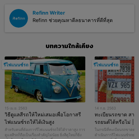
Refinn Writer
Refinn ช่วยคุณหาดีลธนาคารที่ดีที่สุด
บทความใกล้เคียง
รีไฟแนนซ์รถ
รีไฟแนนซ์รถ
15 เม.ย. 2563
14 ก.ย. 2563
วิธีดูแลสีรถให้ใหม่เสมอเพื่อโอกาสรี
ทะเบียนรถขาด สาม
ไฟแนนซ์รถให้ได้เงินสูง
รถยนต์ได้หรือไม่ | R
สำหรับคนที่ต้องการรีไฟแนนซ์รถให้ได้ราคาสูง การ
ในกรณีที่ทะเบียนรถขาดคงเ
ดูแลสีรถก็ถือเป็นเรื่องสำคัญไม่น้อย ยิ่งสีดูใหม่ก็ยิ่ง
ดำเนินการรีไฟแนนซ์รถยนต์ไ