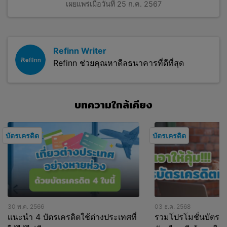
เผยแพร่เมื่อวันที่ 25 ก.ค. 2567
Refinn Writer
Refinn ช่วยคุณหาดีลธนาคารที่ดีที่สุด
บทความใกล้เคียง
บัตรเครดิต
บัตรเครดิต
30 พ.ค. 2566
03 ธ.ค. 2568
เเนะนำ 4 บัตรเครดิตใช้ต่างประเทศที่
รวมโปรโมชั่นบัตรเค