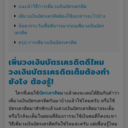
แนะนำวิธีการเพิ่มวงเงินบัตรเครดิต
เพิ่มวงเงินบัตรเครดิตต้องใช้เอกสารอะไรบ้าง
ข้อควรระวังเพื่อพิจารณาก่อนเพิ่มวงเงินบัตร
เครดิต
สรุป การเพิ่มวงเงินบัตรเครดิต
เพิ่มวงเงินบัตรเครดิตดีไหม
วงเงินบัตรเครดิตเต็มต้องทำ
ยังไง ต้องรู้!
ใครที่เคยใช้
บัตรเครดิต
มาแล้วคงจะเคยได้ยินกับ
คำว่า
เพิ่มวงเงินบัตรเครดิตกันมาบ้างแล้วใช่ไหมครับ หรือใช้
บัตรเครดิตมาสักพักแล้วแต่วงเงินบัตรเครดิตอาจจะเต็ม
หรือใกล้จะเต็มในตอนที่ต้องการจะใช้เงินพอดีก็คงจะหา
วิธีเพิ่มวงเงินบัตรเครดิตกันใช่ไหมล่ะครับ แต่เพื่อนรู้ไหม