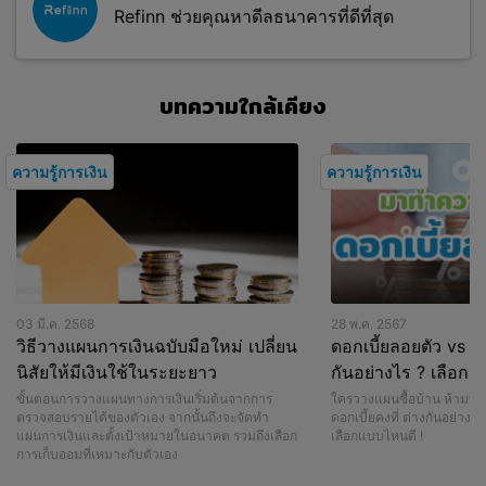
Refinn ช่วยคุณหาดีลธนาคารที่ดีที่สุด
บทความใกล้เคียง
ความรู้การเงิน
ความรู้การเงิน
03 มี.ค. 2568
28 พ.ค. 2567
วิธีวางแผนการเงินฉบับมือใหม่ เปลี่ยน
ดอกเบี้ยลอยตัว vs ดอก
นิสัยให้มีเงินใช้ในระยะยาว
กันอย่างไร ? เลือก
ขั้นตอนการวางแผนทางการเงินเริ่มต้นจากการ
ใครวางแผนซื้อบ้าน ห้ามพลา
ตรวจสอบรายได้ของตัวเอง จากนั้นถึงจะจัดทำ
ดอกเบี้ยคงที่ ต่างกันอย่างไ
แผนการเงินและตั้งเป้าหมายในอนาคต รวมถึงเลือก
เลือกแบบไหนดี !
การเก็บออมที่เหมาะกับตัวเอง