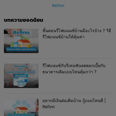
Refinn
บทความยอดนิยม
ขั้นตอนรีไฟแนนซ์บ้านมีอะไรบ้าง ? วิธี
รีไฟแนนซ์บ้านให้คุ้มค่า
รีไฟแนนซ์กับรีเทนชันลดดอกเบี้ยกับ
ธนาคารเดิมแบบไหนคุ้มกว่า ?
อยากมีเงินต่อเติมบ้าน กู้แบบไหนดี |
Refinn