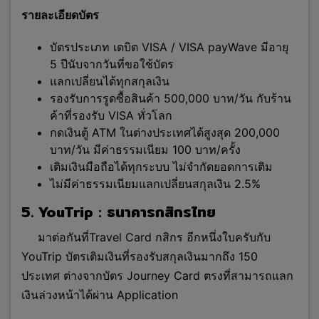
รายละเอียดบัตร
บัตรประเภท เดบิต VISA / VISA payWave มีอายุ
5 ปีนับจากวันที่ขอใช้บัตร
แลกเปลี่ยนได้ทุกสกุลเงิน
รองรับการรูดซื้อสินค้า 500,000 บาท/วัน กับร้าน
ค้าที่รองรับ VISA ทั่วโลก
กดเงินตู้ ATM ในต่างประเทศได้สูงสุด 200,000
บาท/วัน มีค่าธรรมเนียม 100 บาท/ครั้ง
เติมเงินมือถือได้ทุกระบบ ไม่จำกัดยอดการเติม
ไม่มีค่าธรรมเนียมแลกเปลี่ยนสกุลเงิน 2.5%
5. YouTrip : ธนาคารกสิกรไทย
มาต่อกันที่Travel Card กสิกร อีกหนึ่งใบครับกับ
YouTrip บัตรเติมเงินที่รองรับสกุลเงินมากถึง 150
ประเทศ ต่างจากบัตร Journey Card ตรงที่สามารถแลก
เงินล่วงหน้าได้ผ่าน Application