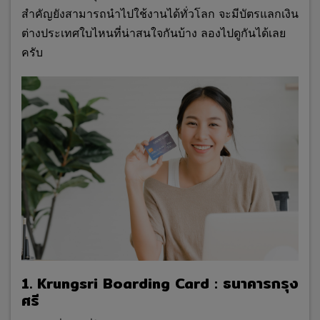
สำคัญยังสามารถนำไปใช้งานได้ทั่วโลก จะมีบัตรแลกเงิน
ต่างประเทศใบไหนที่น่าสนใจกันบ้าง ลองไปดูกันได้เลย
ครับ
1. Krungsri Boarding Card : ธนาคารกรุง
ศรี