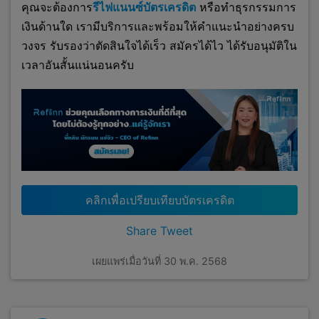
คุณจะต้องการ
รีไฟแนนซ์บัตรเครดิต
หรือทำธุรกรรมการ
เงินด้านใด เรามีบริการและพร้อมให้คำแนะนำอย่างครบ
วงจร รับรองว่าตัดสินใจได้เร็ว สมัครได้ไว ได้รับอนุมัติใน
เวลาอันสั้นแน่นอนครับ
คลิกเพื่อเปรียบเทียบบัตรเครดิต
Share
Tweet
เผยแพร่เมื่อวันที่ 30 พ.ค. 2568