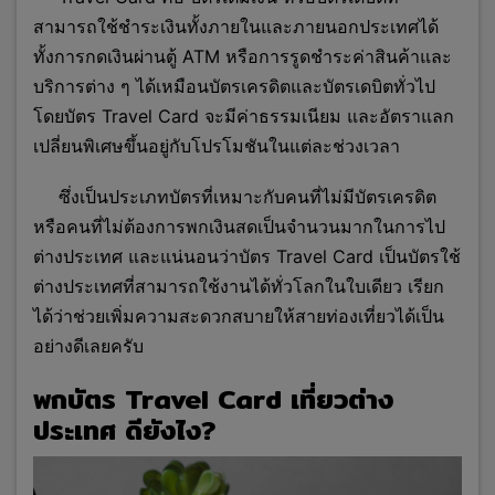
สามารถใช้ชำระเงินทั้งภายในและภายนอกประเทศได้
ทั้งการกดเงินผ่านตู้ ATM หรือการรูดชำระค่าสินค้าและ
บริการต่าง ๆ ได้เหมือนบัตรเครดิตและบัตรเดบิตทั่วไป
โดยบัตร Travel Card จะมีค่าธรรมเนียม และอัตราแลก
เปลี่ยนพิเศษขึ้นอยู่กับโปรโมชันในแต่ละช่วงเวลา
ซึ่งเป็นประเภทบัตรที่เหมาะกับคนที่ไม่มีบัตรเครดิต
หรือคนที่ไม่ต้องการพกเงินสดเป็นจำนวนมากในการไป
ต่างประเทศ และแน่นอนว่าบัตร Travel Card เป็นบัตรใช้
ต่างประเทศที่สามารถใช้งานได้ทั่วโลกในใบเดียว เรียก
ได้ว่าช่วยเพิ่มความสะดวกสบายให้สายท่องเที่ยวได้เป็น
อย่างดีเลยครับ
พกบัตร Travel Card เที่ยวต่าง
ประเทศ ดียังไง?