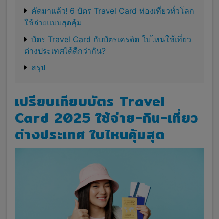
คัดมาแล้ว! 6 บัตร Travel Card ท่องเที่ยวทั่วโลก
ใช้จ่ายแบบสุดคุ้ม
บัตร Travel Card กับบัตรเครดิต ใบไหนใช้เที่ยว
ต่างประเทศได้ดีกว่ากัน?
สรุป
เปรียบเทียบบัตร Travel
Card 2025 ใช้จ่าย-กิน-เที่ยว
ต่างประเทศ ใบไหนคุ้มสุด